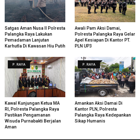
Satgas Aman Nusa II Polresta
Awali Pam Aksi Damai,
Palangka Raya Lakukan
Polresta Palangka Raya Gelar
Pemadaman Lanjutan
Apel Kesiapan Di Kantor PT.
Karhutla Di Kawasan Hiu Putih
PLN UP3
P. RAYA
P. RAYA
Kawal Kunjungan Ketua MA
Amankan Aksi Damai Di
RI, Polresta Palangka Raya
Kantor PLN, Polresta
Pastikan Pengamanan
Palangka Raya Kedepankan
Wisuda Purnabakti Berjalan
Sikap Humanis
Aman