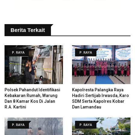
Berita Terkait
P. RAYA
P. RAYA
Polsek Pahandut Identifikasi
Kapolresta Palangka Raya
Kebakaran Rumah, Warung
Hadiri Sertijab Irwasda, Karo
Dan 8 Kamar Kos Di Jalan
SDM Serta Kapolres Kobar
R.A. Kartini
Dan Lamandau
P. RAYA
P. RAYA