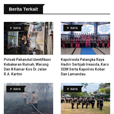
Berita Terkait
P. RAYA
P. RAYA
Polsek Pahandut Identifikasi
Kapolresta Palangka Raya
Kebakaran Rumah, Warung
Hadiri Sertijab Irwasda, Karo
Dan 8 Kamar Kos Di Jalan
SDM Serta Kapolres Kobar
R.A. Kartini
Dan Lamandau
P. RAYA
P. RAYA