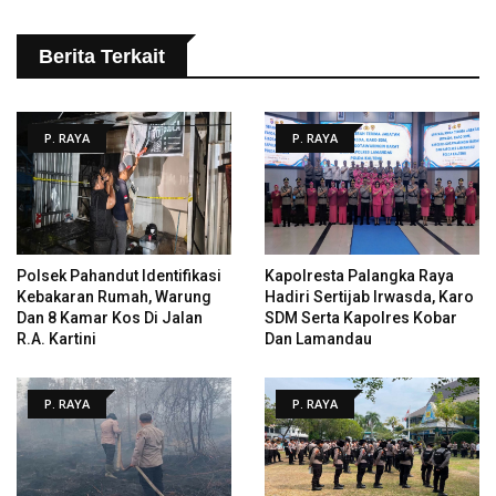
Berita Terkait
P. RAYA
P. RAYA
Polsek Pahandut Identifikasi
Kapolresta Palangka Raya
Kebakaran Rumah, Warung
Hadiri Sertijab Irwasda, Karo
Dan 8 Kamar Kos Di Jalan
SDM Serta Kapolres Kobar
R.A. Kartini
Dan Lamandau
P. RAYA
P. RAYA