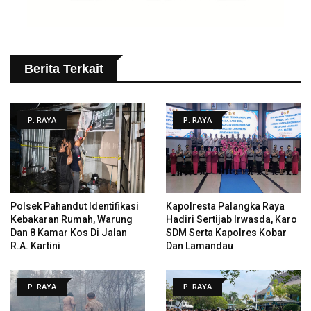
Berita Terkait
P. RAYA
P. RAYA
Polsek Pahandut Identifikasi
Kapolresta Palangka Raya
Kebakaran Rumah, Warung
Hadiri Sertijab Irwasda, Karo
Dan 8 Kamar Kos Di Jalan
SDM Serta Kapolres Kobar
R.A. Kartini
Dan Lamandau
P. RAYA
P. RAYA