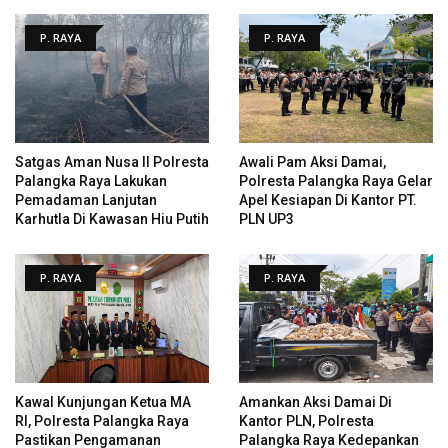
P. RAYA
P. RAYA
Satgas Aman Nusa II Polresta
Awali Pam Aksi Damai,
Palangka Raya Lakukan
Polresta Palangka Raya Gelar
Pemadaman Lanjutan
Apel Kesiapan Di Kantor PT.
Karhutla Di Kawasan Hiu Putih
PLN UP3
P. RAYA
P. RAYA
Kawal Kunjungan Ketua MA
Amankan Aksi Damai Di
RI, Polresta Palangka Raya
Kantor PLN, Polresta
Pastikan Pengamanan
Palangka Raya Kedepankan