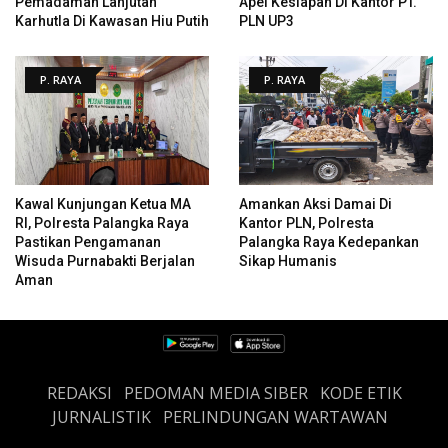
Pemadaman Lanjutan
Apel Kesiapan Di Kantor PT.
Karhutla Di Kawasan Hiu Putih
PLN UP3
P. RAYA
P. RAYA
Kawal Kunjungan Ketua MA
Amankan Aksi Damai Di
RI, Polresta Palangka Raya
Kantor PLN, Polresta
Pastikan Pengamanan
Palangka Raya Kedepankan
Wisuda Purnabakti Berjalan
Sikap Humanis
Aman
REDAKSI
PEDOMAN MEDIA SIBER
KODE ETIK
JURNALISTIK
PERLINDUNGAN WARTAWAN