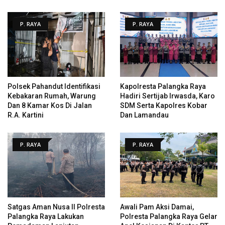
P. RAYA
P. RAYA
Polsek Pahandut Identifikasi
Kapolresta Palangka Raya
Kebakaran Rumah, Warung
Hadiri Sertijab Irwasda, Karo
Dan 8 Kamar Kos Di Jalan
SDM Serta Kapolres Kobar
R.A. Kartini
Dan Lamandau
P. RAYA
P. RAYA
Satgas Aman Nusa II Polresta
Awali Pam Aksi Damai,
Palangka Raya Lakukan
Polresta Palangka Raya Gelar