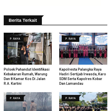
Berita Terkait
P. RAYA
P. RAYA
Polsek Pahandut Identifikasi
Kapolresta Palangka Raya
Kebakaran Rumah, Warung
Hadiri Sertijab Irwasda, Karo
Dan 8 Kamar Kos Di Jalan
SDM Serta Kapolres Kobar
R.A. Kartini
Dan Lamandau
P. RAYA
P. RAYA