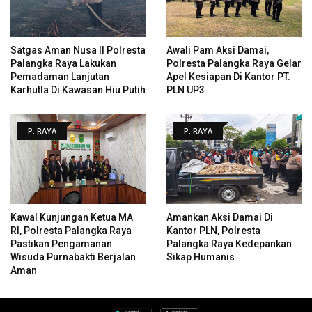
Satgas Aman Nusa II Polresta
Awali Pam Aksi Damai,
Palangka Raya Lakukan
Polresta Palangka Raya Gelar
Pemadaman Lanjutan
Apel Kesiapan Di Kantor PT.
Karhutla Di Kawasan Hiu Putih
PLN UP3
P. RAYA
P. RAYA
Kawal Kunjungan Ketua MA
Amankan Aksi Damai Di
RI, Polresta Palangka Raya
Kantor PLN, Polresta
Pastikan Pengamanan
Palangka Raya Kedepankan
Wisuda Purnabakti Berjalan
Sikap Humanis
Aman