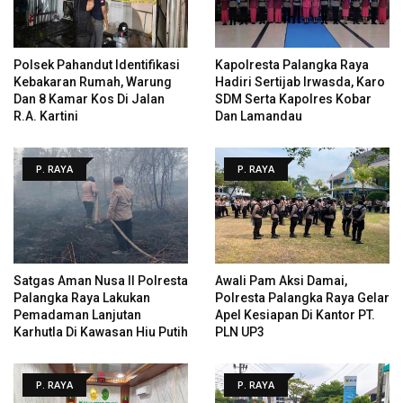
Polsek Pahandut Identifikasi
Kapolresta Palangka Raya
Kebakaran Rumah, Warung
Hadiri Sertijab Irwasda, Karo
Dan 8 Kamar Kos Di Jalan
SDM Serta Kapolres Kobar
R.A. Kartini
Dan Lamandau
P. RAYA
P. RAYA
Satgas Aman Nusa II Polresta
Awali Pam Aksi Damai,
Palangka Raya Lakukan
Polresta Palangka Raya Gelar
Pemadaman Lanjutan
Apel Kesiapan Di Kantor PT.
Karhutla Di Kawasan Hiu Putih
PLN UP3
P. RAYA
P. RAYA