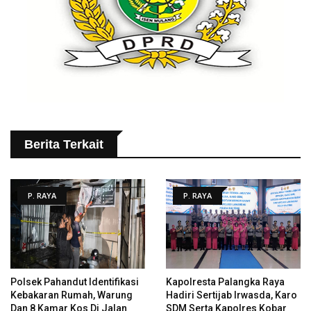
Berita Terkait
P. RAYA
P. RAYA
Polsek Pahandut Identifikasi
Kapolresta Palangka Raya
Kebakaran Rumah, Warung
Hadiri Sertijab Irwasda, Karo
Dan 8 Kamar Kos Di Jalan
SDM Serta Kapolres Kobar