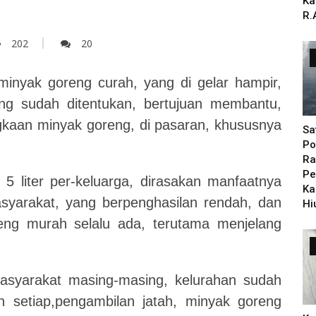
Ka
R.
202
20
nyak goreng curah, yang di gelar hampir,
ang sudah ditentukan, bertujuan membantu,
kaan minyak goreng, di pasaran, khususnya
Sa
Po
Ra
Pe
 5 liter per-keluarga, dirasakan manfaatnya
Ka
arakat, yang berpenghasilan rendah, dan
Hi
eng murah selalu ada, terutama menjelang
asyarakat masing-masing, kelurahan sudah
n setiap,pengambilan jatah, minyak goreng