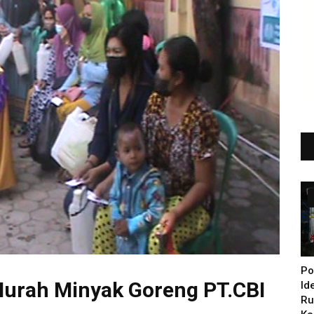
Po
Murah Minyak Goreng PT.CBI
Id
Ru