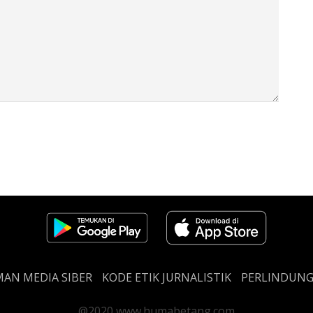
AN MEDIA SIBER
KODE ETIK JURNALISTIK
PERLINDUN
@2020 www.humabetang.com