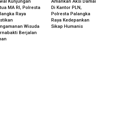
wal Kunjungan
Amankan Aksi Damai
tua MA RI, Polresta
Di Kantor PLN,
langka Raya
Polresta Palangka
stikan
Raya Kedepankan
ngamanan Wisuda
Sikap Humanis
rnabakti Berjalan
man