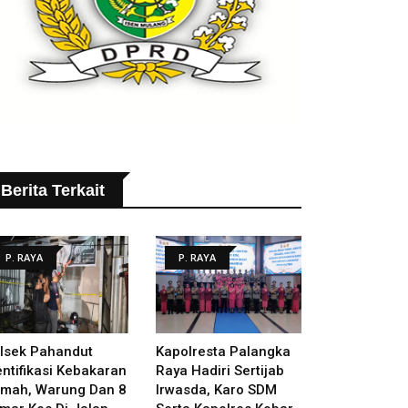
Berita Terkait
P. RAYA
P. RAYA
lsek Pahandut
Kapolresta Palangka
entifikasi Kebakaran
Raya Hadiri Sertijab
mah, Warung Dan 8
Irwasda, Karo SDM