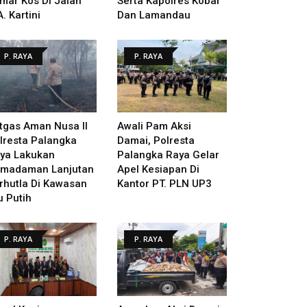
mar Kos Di Jalan
Serta Kapolres Kobar
A. Kartini
Dan Lamandau
P. RAYA
P. RAYA
tgas Aman Nusa II
Awali Pam Aksi
lresta Palangka
Damai, Polresta
ya Lakukan
Palangka Raya Gelar
madaman Lanjutan
Apel Kesiapan Di
rhutla Di Kawasan
Kantor PT. PLN UP3
u Putih
P. RAYA
P. RAYA