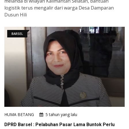
melanda di wilayah Kalimantan Selatan, bantuan
logistik terus mengalir dari warga Desa Damparan
Dusun Hili
BARSEL
HUMA BETANG
5 tahun yang lalu
DPRD Barsel : Pelabuhan Pasar Lama Buntok Perlu