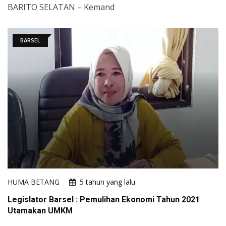
BARITO SELATAN – Kemand
BARSEL
HUMA BETANG
5 tahun yang lalu
Legislator Barsel : Pemulihan Ekonomi Tahun 2021
Utamakan UMKM