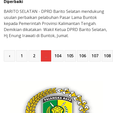
Diperbaiki
BARITO SELATAN - DPRD Barito Selatan mendukung
usulan perbaikan pelabuhan Pasar Lama Buntok
kepada Pemerintah Provinsi Kalimantan Tengah.
Demikian dikatakan Wakil Ketua DPRD Barito Selatan,
Hj Enung Irawati di Buntok, Jumat.
‹
1
2
104
105
106
107
108
...