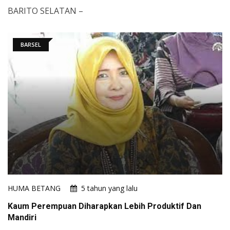
BARITO SELATAN –
BARSEL
HUMA BETANG
5 tahun yang lalu
Kaum Perempuan Diharapkan Lebih Produktif Dan
Mandiri