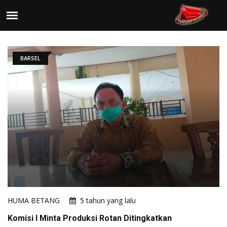
BARSEL
HUMA BETANG
5 tahun yang lalu
Komisi I Minta Produksi Rotan Ditingkatkan