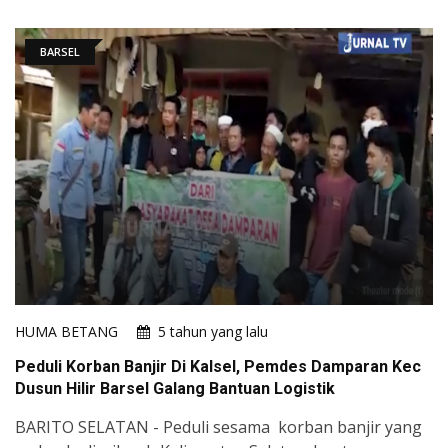
BARSEL
HUMA BETANG
5 tahun yang lalu
Peduli Korban Banjir Di Kalsel, Pemdes Damparan Kec
Dusun Hilir Barsel Galang Bantuan Logistik
BARITO SELATAN - Peduli sesama korban banjir yang