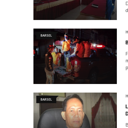
D
BARSEL
B
F
m
p
BARSEL
L
B