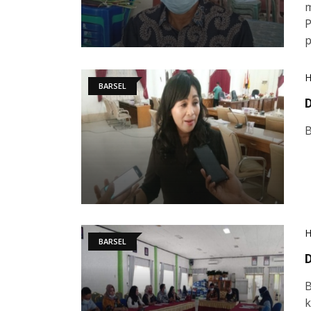
m
P
p
BARSEL
D
B
BARSEL
D
B
k