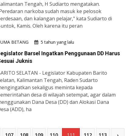
alimantan Tengah, H Sudiarto mengatakan.
Peredaran narkoba sudah masuk ke pelosok
erdesaan, dan kalangan pelajar," kata Sudiarto di
untok, Kamis. Oleh karena itu peran
HUMA BETANG
5 tahun yang lalu
egislator Barsel Ingatkan Penggunaan DD Harus
esuai Juknis
ARITO SELATAN - Legislator Kabupaten Barito
elatan, Kalimantan Tengah, Raden Sudarto
engingatkan sekaligus meminta kepada
emerintahan desa di wilayah setempat, agar dalam
enggunakan Dana Desa (DD) dan Alokasi Dana
esa (ADD), ha
107
108
109
110
111
112
113
›