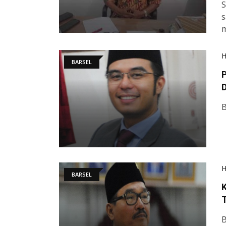
S
s
m
BARSEL
BARSEL
K
T