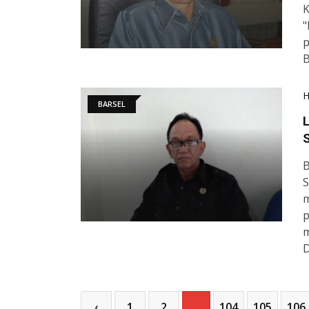
K
"
p
B
BARSEL
L
S
B
S
m
p
m
D
‹
1
2
...
104
105
106