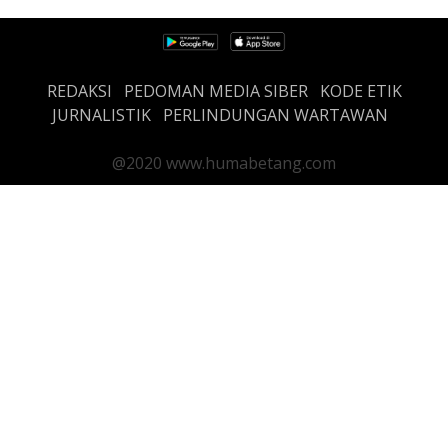
REDAKSI
PEDOMAN MEDIA SIBER
KODE ETIK
JURNALISTIK
PERLINDUNGAN WARTAWAN
@2020 www.humabetang.com