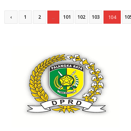
‹
1
2
101
102
103
10
...
104