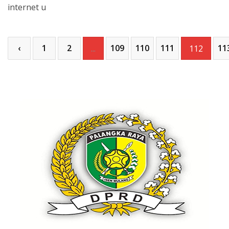
internet u
‹
1
2
109
110
111
11
...
112