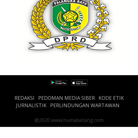
REDAKSI
PEDOMAN MEDIA SIBER
KODE ETIK
JURNALISTIK
PERLINDUNGAN WARTAWAN
@2020 www.humabetang.com