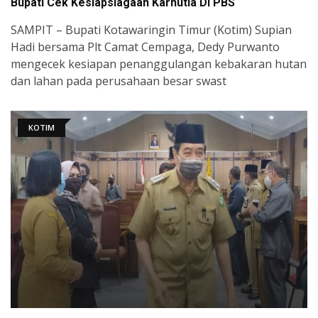
Bupati Cek Kesiapsiagaan Karhutla Di PBS
SAMPIT – Bupati Kotawaringin Timur (Kotim) Supian
Hadi bersama Plt Camat Cempaga, Dedy Purwanto
mengecek kesiapan penanggulangan kebakaran hutan
dan lahan pada perusahaan besar swast
KOTIM