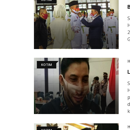
S
H
2
G
KOTIM
L
S
H
p
d
k