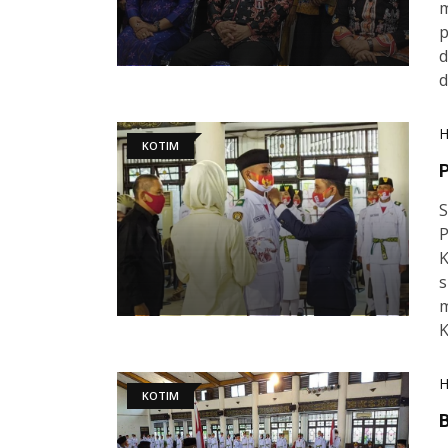
m
p
d
KOTIM
S
P
K
s
m
K
KOTIM