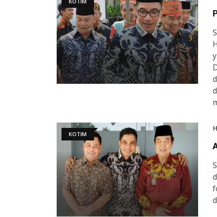
KOTIM
P
S
H
y
D
d
d
KOTIM
S
d
f
d