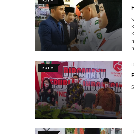
KOTIM
S
K
K
m
KOTIM
P
S