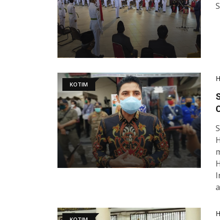
KOTIM
S
S
H
m
H
I
a
KOTIM