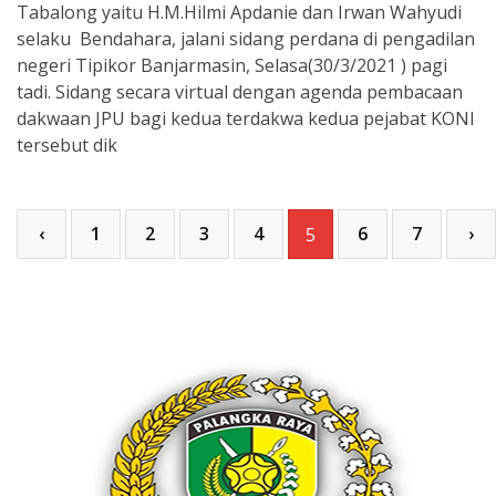
Tabalong yaitu H.M.Hilmi Apdanie dan Irwan Wahyudi
selaku Bendahara, jalani sidang perdana di pengadilan
negeri Tipikor Banjarmasin, Selasa(30/3/2021 ) pagi
tadi. Sidang secara virtual dengan agenda pembacaan
dakwaan JPU bagi kedua terdakwa kedua pejabat KONI
tersebut dik
‹
1
2
3
4
6
7
›
5