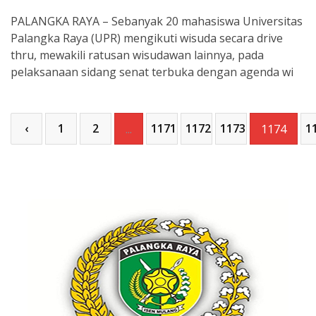
PALANGKA RAYA – Sebanyak 20 mahasiswa Universitas
Palangka Raya (UPR) mengikuti wisuda secara drive
thru, mewakili ratusan wisudawan lainnya, pada
pelaksanaan sidang senat terbuka dengan agenda wi
‹
1
2
1171
1172
1173
1
...
1174