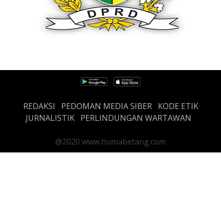
REDAKSI
PEDOMAN MEDIA SIBER
KODE ETIK
JURNALISTIK
PERLINDUNGAN WARTAWAN
@2020 www.humabetang.com