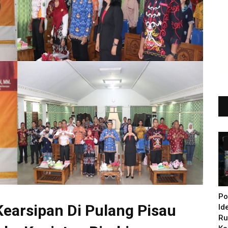
Po
Kearsipan Di Pulang Pisau
Id
Ru