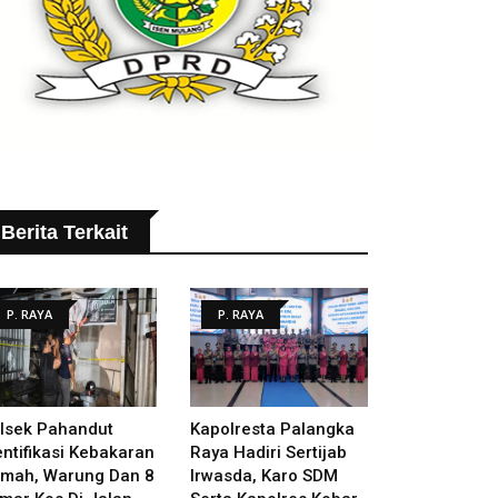
Berita Terkait
P. RAYA
P. RAYA
lsek Pahandut
Kapolresta Palangka
entifikasi Kebakaran
Raya Hadiri Sertijab
mah, Warung Dan 8
Irwasda, Karo SDM