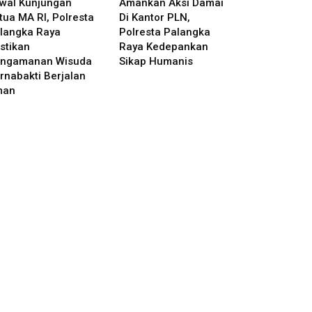
wal Kunjungan
Amankan Aksi Damai
tua MA RI, Polresta
Di Kantor PLN,
langka Raya
Polresta Palangka
stikan
Raya Kedepankan
ngamanan Wisuda
Sikap Humanis
rnabakti Berjalan
man