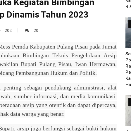
uka Kegiatan Bimbingan
Ka
R.
ip Dinamis Tahun 2023
202
20
Mess Pemda Kabupaten Pulang Pisau pada Jumat
Sa
embukaan Bimbingan Teknis Pengelolaan Arsip
Po
rwakilan Bupati Pulang Pisau, Iwan Hermawan,
Ra
 bidang Pembangunan Hukum dan Politik.
Pe
Ka
Hi
n penting sebagai pendukung administrasi, alat
awab, sumber informasi, dan media komunikasi.
radaan arsip yang otentik dan dapat dipercaya,
hak data warga yang benar.
Bupati, arsip juga berfungsi sebagai bukti hukum