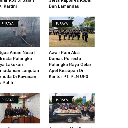
mar Kos Di Jalan
Serta Kapolres Kobar
A. Kartini
Dan Lamandau
P. RAYA
P. RAYA
tgas Aman Nusa II
Awali Pam Aksi
lresta Palangka
Damai, Polresta
ya Lakukan
Palangka Raya Gelar
madaman Lanjutan
Apel Kesiapan Di
rhutla Di Kawasan
Kantor PT. PLN UP3
u Putih
P. RAYA
P. RAYA