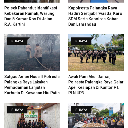
Polsek Pahandut Identifikasi
Kapolresta Palangka Raya
Kebakaran Rumah, Warung
Hadiri Sertijab Irwasda, Karo
Dan 8 Kamar Kos Di Jalan
SDM Serta Kapolres Kobar
R.A. Kartini
Dan Lamandau
P. RAYA
P. RAYA
Satgas Aman Nusa II Polresta
Awali Pam Aksi Damai,
Palangka Raya Lakukan
Polresta Palangka Raya Gelar
Pemadaman Lanjutan
Apel Kesiapan Di Kantor PT.
Karhutla Di Kawasan Hiu Putih
PLN UP3
P. RAYA
P. RAYA