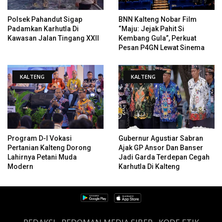
Polsek Pahandut Sigap
BNN Kalteng Nobar Film
Padamkan Karhutla Di
“Maju: Jejak Pahit Si
Kawasan Jalan Tingang XXII
Kembang Gula”, Perkuat
Pesan P4GN Lewat Sinema
KALTENG
KALTENG
Program D-I Vokasi
Gubernur Agustiar Sabran
Pertanian Kalteng Dorong
Ajak GP Ansor Dan Banser
Lahirnya Petani Muda
Jadi Garda Terdepan Cegah
Modern
Karhutla Di Kalteng