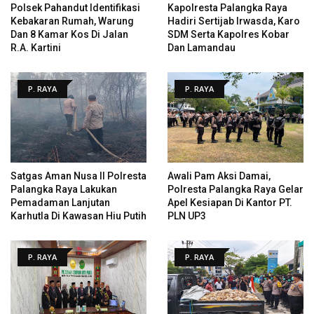
Polsek Pahandut Identifikasi
Kapolresta Palangka Raya
Kebakaran Rumah, Warung
Hadiri Sertijab Irwasda, Karo
Dan 8 Kamar Kos Di Jalan
SDM Serta Kapolres Kobar
R.A. Kartini
Dan Lamandau
P. RAYA
P. RAYA
Satgas Aman Nusa II Polresta
Awali Pam Aksi Damai,
Palangka Raya Lakukan
Polresta Palangka Raya Gelar
Pemadaman Lanjutan
Apel Kesiapan Di Kantor PT.
Karhutla Di Kawasan Hiu Putih
PLN UP3
P. RAYA
P. RAYA