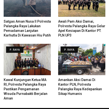
Satgas Aman Nusa II Polresta
Awali Pam Aksi Damai,
Palangka Raya Lakukan
Polresta Palangka Raya Gelar
Pemadaman Lanjutan
Apel Kesiapan Di Kantor PT.
Karhutla Di Kawasan Hiu Putih
PLN UP3
P. RAYA
P. RAYA
Kawal Kunjungan Ketua MA
Amankan Aksi Damai Di
RI, Polresta Palangka Raya
Kantor PLN, Polresta
Pastikan Pengamanan
Palangka Raya Kedepankan
Wisuda Purnabakti Berjalan
Sikap Humanis
Aman