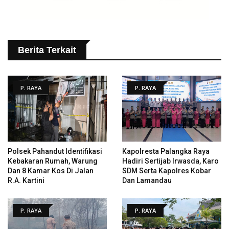
Berita Terkait
P. RAYA
P. RAYA
Polsek Pahandut Identifikasi
Kapolresta Palangka Raya
Kebakaran Rumah, Warung
Hadiri Sertijab Irwasda, Karo
Dan 8 Kamar Kos Di Jalan
SDM Serta Kapolres Kobar
R.A. Kartini
Dan Lamandau
P. RAYA
P. RAYA