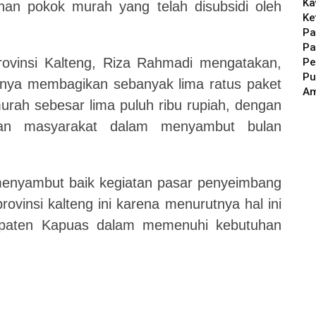
Ka
an pokok murah yang telah disubsidi oleh
Ke
Pa
Pa
ovinsi Kalteng, Riza Rahmadi mengatakan,
Pe
Pu
knya membagikan sebanyak lima ratus paket
A
rah sebesar lima puluh ribu rupiah, dengan
an masyarakat dalam menyambut bulan
menyambut baik kegiatan pasar penyeimbang
ovinsi kalteng ini karena menurutnya hal ini
paten Kapuas dalam memenuhi kebutuhan