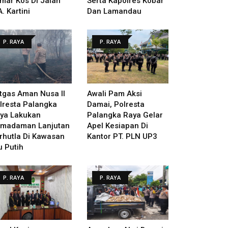
mar Kos Di Jalan
Serta Kapolres Kobar
A. Kartini
Dan Lamandau
P. RAYA
P. RAYA
tgas Aman Nusa II
Awali Pam Aksi
lresta Palangka
Damai, Polresta
ya Lakukan
Palangka Raya Gelar
madaman Lanjutan
Apel Kesiapan Di
rhutla Di Kawasan
Kantor PT. PLN UP3
u Putih
P. RAYA
P. RAYA