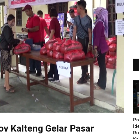
Po
v Kalteng Gelar Pasar
Id
Ru