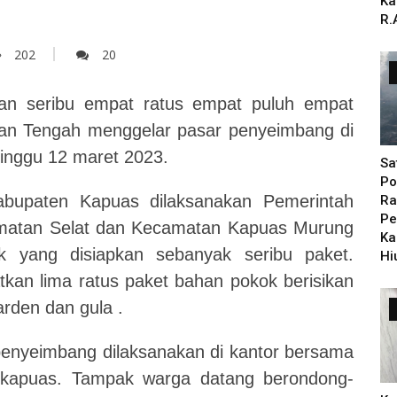
Ka
R.
202
20
n seribu empat ratus empat puluh empat
antan Tengah menggelar pasar penyeimbang di
inggu 12 maret 2023.
Sa
Po
abupaten Kapuas dilaksanakan Pemerintah
Ra
Pe
amatan Selat dan Kecamatan Kapuas Murung
Ka
 yang disiapkan sebanyak seribu paket.
Hi
an lima ratus paket bahan pokok berisikan
arden dan gula .
 penyeimbang dilaksanakan di kantor bersama
 kapuas. Tampak warga datang berondong-