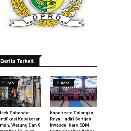
Berita Terkait
P. RAYA
P. RAYA
lsek Pahandut
Kapolresta Palangka
entifikasi Kebakaran
Raya Hadiri Sertijab
mah, Warung Dan 8
Irwasda, Karo SDM