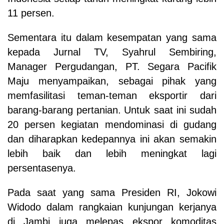
11 persen.
Sementara itu dalam kesempatan yang sama
kepada Jurnal TV, Syahrul Sembiring,
Manager Pergudangan, PT. Segara Pacifik
Maju menyampaikan,
sebagai pihak
yang
memfasilitasi teman-teman eksportir dari
barang-barang pertanian
.
U
ntuk saat ini sudah
20 persen kegiatan mendominasi di gudang
dan
di
harap
k
an kedepannya ini akan semakin
lebih baik dan lebih meningkat lagi
p
er
sentase
nya.
P
ada saat yang sama Presiden RI, Jokowi
Widodo dalam rangkaian kunjungan kerjanya
di Jambi juga melepas ekspor komoditas