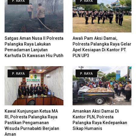
P. RAYA
P. RAYA
Satgas Aman Nusa II Polresta
Awali Pam Aksi Damai,
Palangka Raya Lakukan
Polresta Palangka Raya Gelar
Pemadaman Lanjutan
Apel Kesiapan Di Kantor PT.
Karhutla Di Kawasan Hiu Putih
PLN UP3
P. RAYA
P. RAYA
Kawal Kunjungan Ketua MA
Amankan Aksi Damai Di
RI, Polresta Palangka Raya
Kantor PLN, Polresta
Pastikan Pengamanan
Palangka Raya Kedepankan
Wisuda Purnabakti Berjalan
Sikap Humanis
Aman