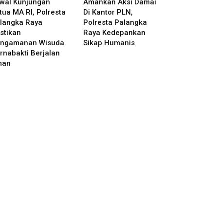
wal Kunjungan
Amankan Aksi Damai
tua MA RI, Polresta
Di Kantor PLN,
langka Raya
Polresta Palangka
stikan
Raya Kedepankan
ngamanan Wisuda
Sikap Humanis
rnabakti Berjalan
man