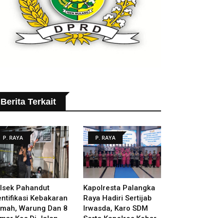
Berita Terkait
P. RAYA
P. RAYA
lsek Pahandut
Kapolresta Palangka
entifikasi Kebakaran
Raya Hadiri Sertijab
mah, Warung Dan 8
Irwasda, Karo SDM