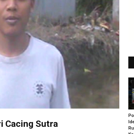
Po
i Cacing Sutra
Id
Ru