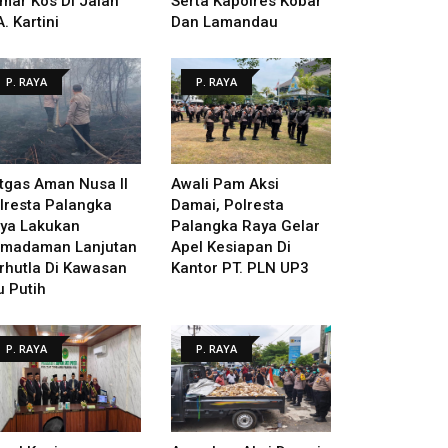
mar Kos Di Jalan
Serta Kapolres Kobar
A. Kartini
Dan Lamandau
P. RAYA
P. RAYA
tgas Aman Nusa II
Awali Pam Aksi
lresta Palangka
Damai, Polresta
ya Lakukan
Palangka Raya Gelar
madaman Lanjutan
Apel Kesiapan Di
rhutla Di Kawasan
Kantor PT. PLN UP3
u Putih
P. RAYA
P. RAYA