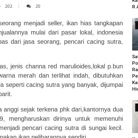
Ka
202
20
R.
orang menjadi seller, ikan hias tangkapan
ualannya mulai dari pasar lokal, indonesia
as dari jasa seorang, pencari cacing sutra,
Sa
Po
as, jenis channa red marulioides,lokal p.bun
Ra
rwarna merah dan terlihat indah, dibutuhkan
Pe
Ka
a seperti cacing sutra yang banyak, dijumpai
Hi
arit.
a anggi sejak terkena phk dari,kantornya dua
19, mengharuskan dirinya untuk memenuhi
enjadi pencari cacing sutra di sungai kecil.
akan ikan peliharannya sendiri.