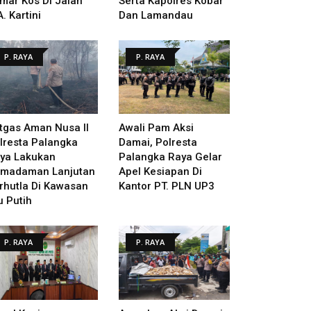
mar Kos Di Jalan
Serta Kapolres Kobar
A. Kartini
Dan Lamandau
P. RAYA
P. RAYA
tgas Aman Nusa II
Awali Pam Aksi
lresta Palangka
Damai, Polresta
ya Lakukan
Palangka Raya Gelar
madaman Lanjutan
Apel Kesiapan Di
rhutla Di Kawasan
Kantor PT. PLN UP3
u Putih
P. RAYA
P. RAYA