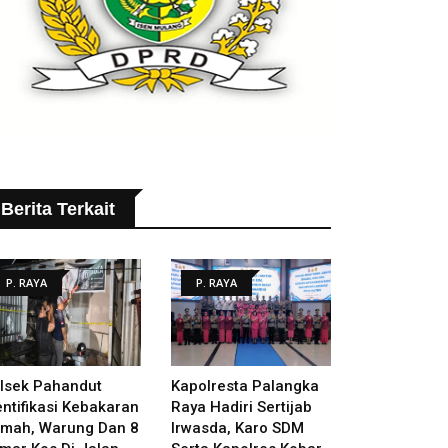
Berita Terkait
P. RAYA
P. RAYA
lsek Pahandut
Kapolresta Palangka
entifikasi Kebakaran
Raya Hadiri Sertijab
mah, Warung Dan 8
Irwasda, Karo SDM