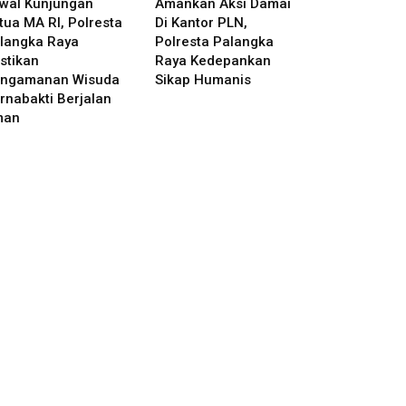
wal Kunjungan
Amankan Aksi Damai
tua MA RI, Polresta
Di Kantor PLN,
langka Raya
Polresta Palangka
stikan
Raya Kedepankan
ngamanan Wisuda
Sikap Humanis
rnabakti Berjalan
man