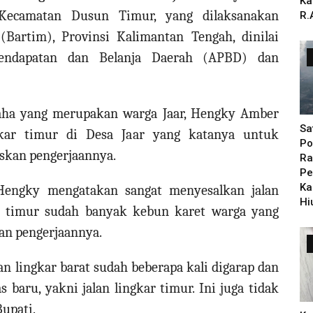
Ka
Kecamatan Dusun Timur, yang dilaksanakan
R.
Bartim), Provinsi Kalimantan Tengah, dinilai
endapatan dan Belanja Daerah (APBD) dan
saha yang merupakan warga Jaar, Hengky Amber
Sa
gkar timur di Desa Jaar yang katanya untuk
Po
askan pengerjaannya.
Ra
Pe
Ka
Hengky mengatakan sangat menyesalkan jalan
Hi
kar timur sudah banyak kebun karet warga yang
an pengerjaannya.
lan lingkar barat sudah beberapa kali digarap dan
baru, yakni jalan lingkar timur. Ini juga tidak
Bupati.