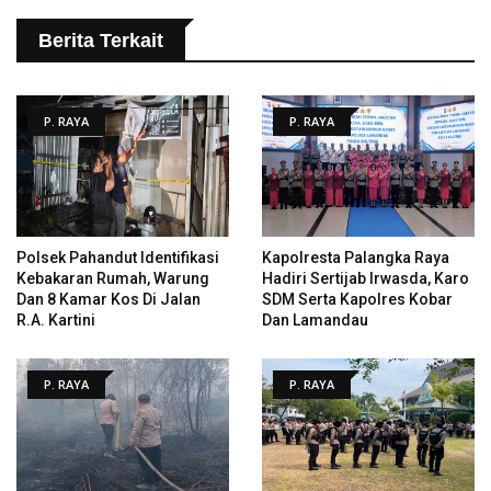
Berita Terkait
P. RAYA
P. RAYA
Polsek Pahandut Identifikasi
Kapolresta Palangka Raya
Kebakaran Rumah, Warung
Hadiri Sertijab Irwasda, Karo
Dan 8 Kamar Kos Di Jalan
SDM Serta Kapolres Kobar
R.A. Kartini
Dan Lamandau
P. RAYA
P. RAYA