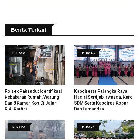
Berita Terkait
P. RAYA
P. RAYA
Polsek Pahandut Identifikasi
Kapolresta Palangka Raya
Kebakaran Rumah, Warung
Hadiri Sertijab Irwasda, Karo
Dan 8 Kamar Kos Di Jalan
SDM Serta Kapolres Kobar
R.A. Kartini
Dan Lamandau
P. RAYA
P. RAYA