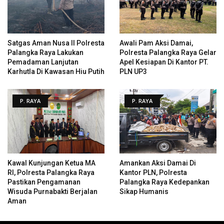
Satgas Aman Nusa II Polresta
Awali Pam Aksi Damai,
Palangka Raya Lakukan
Polresta Palangka Raya Gelar
Pemadaman Lanjutan
Apel Kesiapan Di Kantor PT.
Karhutla Di Kawasan Hiu Putih
PLN UP3
P. RAYA
P. RAYA
Kawal Kunjungan Ketua MA
Amankan Aksi Damai Di
RI, Polresta Palangka Raya
Kantor PLN, Polresta
Pastikan Pengamanan
Palangka Raya Kedepankan
Wisuda Purnabakti Berjalan
Sikap Humanis
Aman