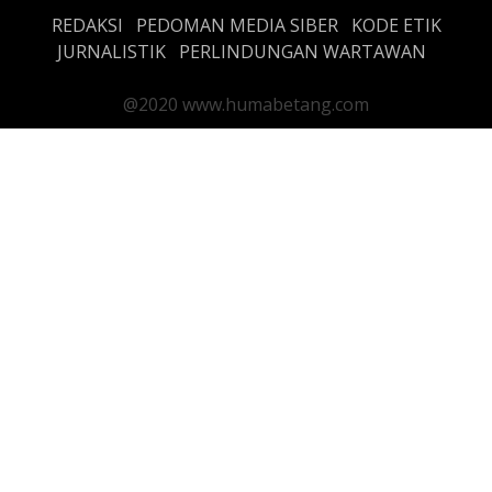
REDAKSI
PEDOMAN MEDIA SIBER
KODE ETIK
JURNALISTIK
PERLINDUNGAN WARTAWAN
@2020 www.humabetang.com