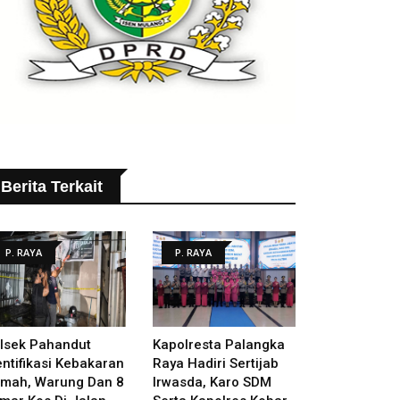
Berita Terkait
P. RAYA
P. RAYA
lsek Pahandut
Kapolresta Palangka
entifikasi Kebakaran
Raya Hadiri Sertijab
mah, Warung Dan 8
Irwasda, Karo SDM