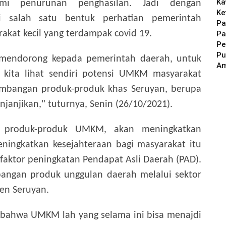
Ka
mi penurunan penghasilan. Jadi dengan
Ke
salah satu bentuk perhatian pemerintah
Pa
at kecil yang terdampak covid 19.
Pa
Pe
Pu
at mendorong kepada pemerintah daerah, untuk
A
ita lihat sendiri potensi UMKM masyarakat
gembangan produk-produk khas Seruyan, berupa
janjikan," tuturnya, Senin (26/10/2021).
 produk-produk UMKM, akan meningkatkan
ningkatkan kesejahteraan bagi masyarakat itu
u faktor peningkatan Pendapat Asli Daerah (PAD).
ngan produk unggulan daerah melalui sektor
en Seruyan.
n, bahwa UMKM lah yang selama ini bisa menajdi