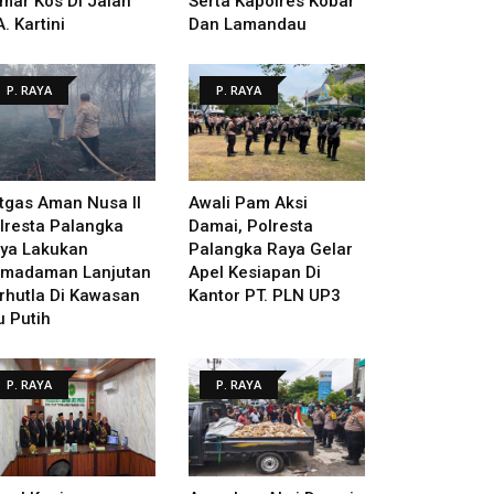
mar Kos Di Jalan
Serta Kapolres Kobar
A. Kartini
Dan Lamandau
P. RAYA
P. RAYA
tgas Aman Nusa II
Awali Pam Aksi
lresta Palangka
Damai, Polresta
ya Lakukan
Palangka Raya Gelar
madaman Lanjutan
Apel Kesiapan Di
rhutla Di Kawasan
Kantor PT. PLN UP3
u Putih
P. RAYA
P. RAYA