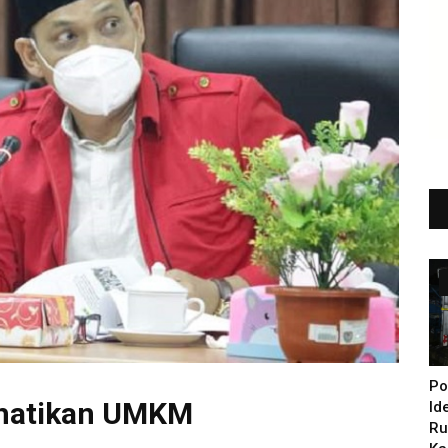
Po
rhatikan UMKM
Id
Ru