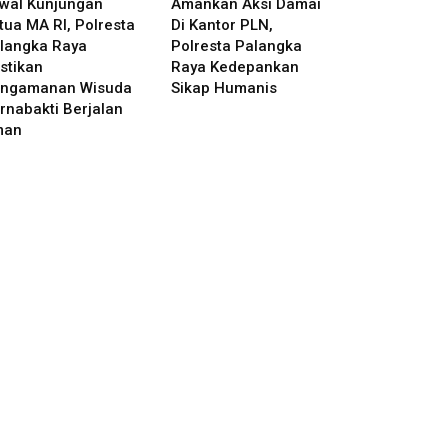
wal Kunjungan
Amankan Aksi Damai
tua MA RI, Polresta
Di Kantor PLN,
langka Raya
Polresta Palangka
stikan
Raya Kedepankan
ngamanan Wisuda
Sikap Humanis
rnabakti Berjalan
man