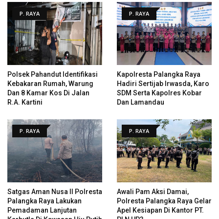
P. RAYA
P. RAYA
Polsek Pahandut Identifikasi
Kapolresta Palangka Raya
Kebakaran Rumah, Warung
Hadiri Sertijab Irwasda, Karo
Dan 8 Kamar Kos Di Jalan
SDM Serta Kapolres Kobar
R.A. Kartini
Dan Lamandau
P. RAYA
P. RAYA
Satgas Aman Nusa II Polresta
Awali Pam Aksi Damai,
Palangka Raya Lakukan
Polresta Palangka Raya Gelar
Pemadaman Lanjutan
Apel Kesiapan Di Kantor PT.