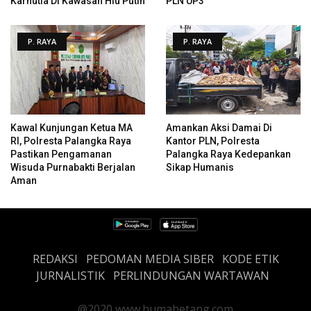
Karhutla Di Kawasan Hiu Putih
PLN UP3
P. RAYA
P. RAYA
Kawal Kunjungan Ketua MA
Amankan Aksi Damai Di
RI, Polresta Palangka Raya
Kantor PLN, Polresta
Pastikan Pengamanan
Palangka Raya Kedepankan
Wisuda Purnabakti Berjalan
Sikap Humanis
Aman
REDAKSI
PEDOMAN MEDIA SIBER
KODE ETIK
JURNALISTIK
PERLINDUNGAN WARTAWAN
@2020 www.humabetang.com