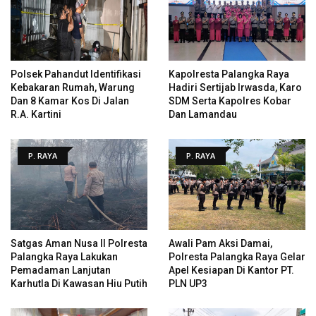
Polsek Pahandut Identifikasi
Kapolresta Palangka Raya
Kebakaran Rumah, Warung
Hadiri Sertijab Irwasda, Karo
Dan 8 Kamar Kos Di Jalan
SDM Serta Kapolres Kobar
R.A. Kartini
Dan Lamandau
P. RAYA
P. RAYA
Satgas Aman Nusa II Polresta
Awali Pam Aksi Damai,
Palangka Raya Lakukan
Polresta Palangka Raya Gelar
Pemadaman Lanjutan
Apel Kesiapan Di Kantor PT.
Karhutla Di Kawasan Hiu Putih
PLN UP3