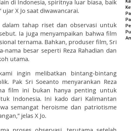
n di Indonesia, spiritnya luar biasa, baik
Ka
Ke
ujar X Jo saat diwawancarai.
Pa
Pa
g dalam tahap riset dan observasi untuk
Pe
Pu
sebut. Ia juga menyampaikan bahwa film
A
sional ternama. Bahkan, produser film, Sri
-nama besar seperti Reza Rahadian dan
koh utama.
kami ingin melibatkan bintang-bintang
blik. Pak Sri Soeanto menyarankan Reza
ena film ini bukan hanya penting untuk
tuk Indonesia. Ini kado dari Kalimantan
wa semangat heroisme dan patriotisme
gan,” jelas X Jo.
ma proses observasi, terutama setelah