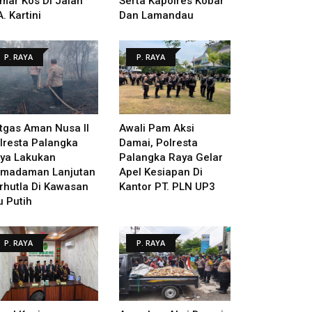
mar Kos Di Jalan
Serta Kapolres Kobar
A. Kartini
Dan Lamandau
P. RAYA
P. RAYA
tgas Aman Nusa II
Awali Pam Aksi
lresta Palangka
Damai, Polresta
ya Lakukan
Palangka Raya Gelar
madaman Lanjutan
Apel Kesiapan Di
rhutla Di Kawasan
Kantor PT. PLN UP3
u Putih
P. RAYA
P. RAYA