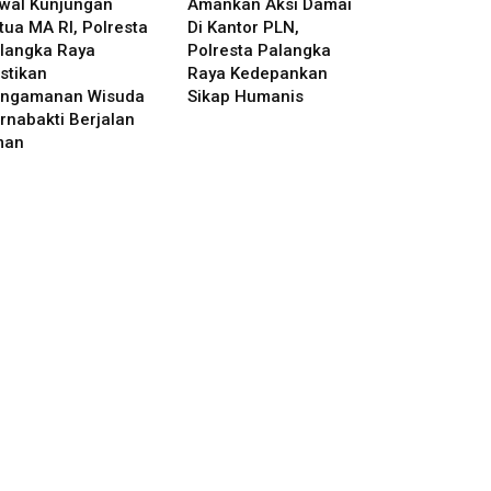
wal Kunjungan
Amankan Aksi Damai
tua MA RI, Polresta
Di Kantor PLN,
langka Raya
Polresta Palangka
stikan
Raya Kedepankan
ngamanan Wisuda
Sikap Humanis
rnabakti Berjalan
man