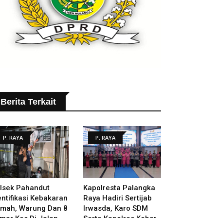
Berita Terkait
P. RAYA
P. RAYA
lsek Pahandut
Kapolresta Palangka
entifikasi Kebakaran
Raya Hadiri Sertijab
mah, Warung Dan 8
Irwasda, Karo SDM