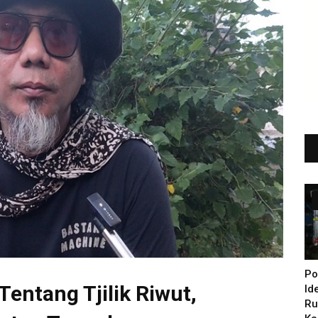
Po
Tentang Tjilik Riwut,
Id
Ru