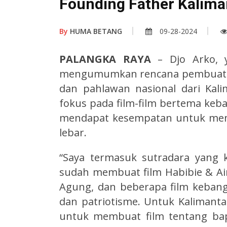
Founding Father Kalim
By
HUMA BETANG
09-28-2024
PALANGKA RAYA
– Djo Arko, y
mengumumkan rencana pembuatan fi
dan pahlawan nasional dari Kal
fokus pada film-film bertema ke
mendapat kesempatan untuk menga
lebar.
“Saya termasuk sutradara yang 
sudah membuat film Habibie & Ainu
Agung, dan beberapa film keban
dan patriotisme. Untuk Kalimant
untuk membuat film tentang bapa