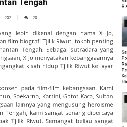
antan Tengah
Ka
R.
202
20
ang lebih dikenal dengan nama X Jo,
lm biografi Tjilik Riwut, tokoh penting
imantan Tengah. Sebagai sutradara yang
Sa
bangsaan, X Jo menyatakan kebanggaannya
Po
Ra
ngkat kisah hidup Tjilik Riwut ke layar
Pe
Ka
Hi
konsen pada film-film kebangsaan. Kami
n, Soekarno, Kartini, Gatot Kaca, Sultan
gsaan lainnya yang mengusung heroisme
an Tengah, kami sangat senang dipercaya
k Tjilik Riwut. Semangat beliau sangat