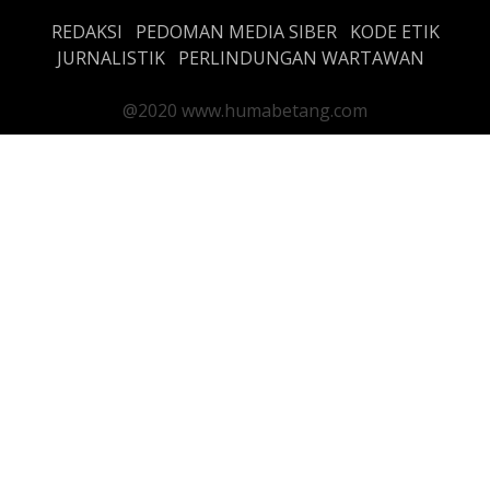
REDAKSI
PEDOMAN MEDIA SIBER
KODE ETIK
JURNALISTIK
PERLINDUNGAN WARTAWAN
@2020 www.humabetang.com