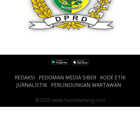
REDAKSI
PEDOMAN MEDIA SIBER
KODE ETIK
JURNALISTIK
PERLINDUNGAN WARTAWAN
@2020 www.humabetang.com