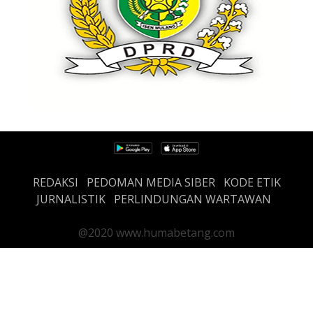
REDAKSI
PEDOMAN MEDIA SIBER
KODE ETIK
JURNALISTIK
PERLINDUNGAN WARTAWAN
@2020 www.humabetang.com