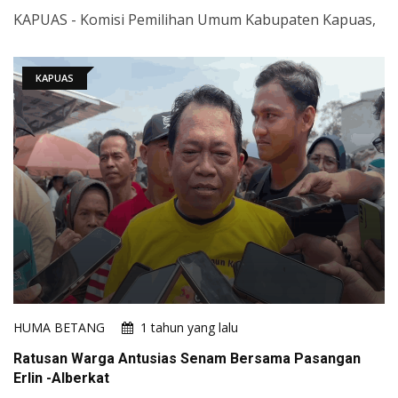
KAPUAS - Komisi Pemilihan Umum Kabupaten Kapuas,
KAPUAS
HUMA BETANG
1 tahun yang lalu
Ratusan Warga Antusias Senam Bersama Pasangan
Erlin -Alberkat