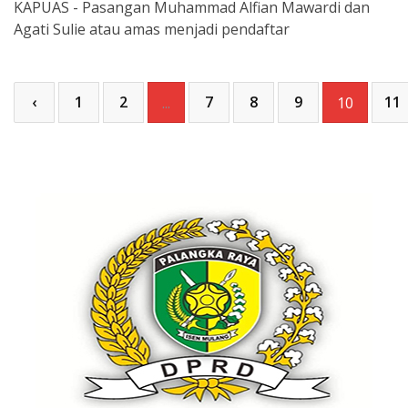
KAPUAS - Pasangan Muhammad Alfian Mawardi dan
Agati Sulie atau amas menjadi pendaftar
‹
1
2
7
8
9
11
...
10