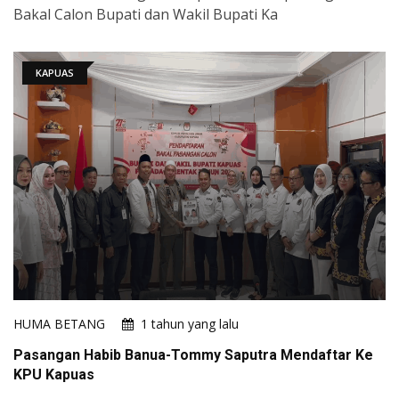
Bakal Calon Bupati dan Wakil Bupati Ka
KAPUAS
HUMA BETANG
1 tahun yang lalu
Pasangan Habib Banua-Tommy Saputra Mendaftar Ke
KPU Kapuas