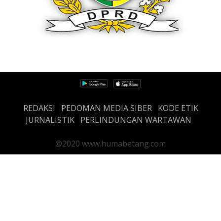
REDAKSI
PEDOMAN MEDIA SIBER
KODE ETIK
JURNALISTIK
PERLINDUNGAN WARTAWAN
@2020 www.humabetang.com