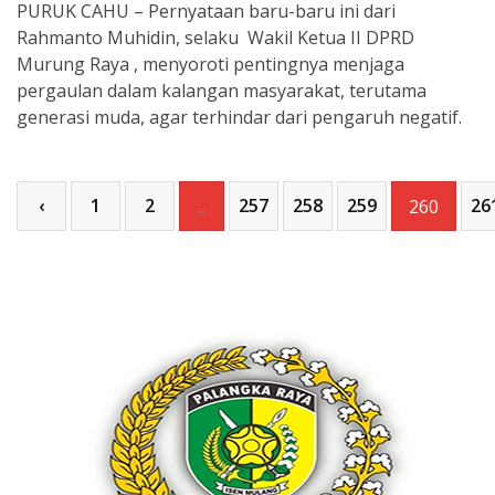
PURUK CAHU – Pernyataan baru-baru ini dari
Rahmanto Muhidin, selaku Wakil Ketua II DPRD
Murung Raya , menyoroti pentingnya menjaga
pergaulan dalam kalangan masyarakat, terutama
generasi muda, agar terhindar dari pengaruh negatif.
‹
1
2
257
258
259
26
...
260