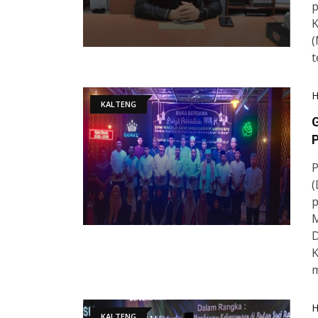
p
K
(
t
KALTENG
G
P
(
p
M
D
K
m
KALTENG