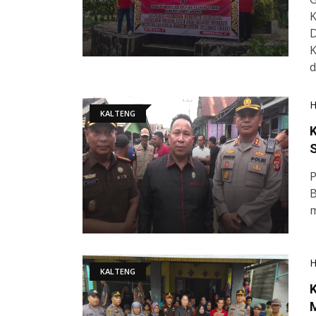
K
D
K
d
KALTENG
P
B
m
KALTENG
K
M