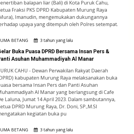
enertiban balapan liar (Bali) di Kota Puruk Cahu,
etua Fraksi PKS DPRD Kabupaten Murung Raya
Mura), Imanudin, mengemukakan dukungannya
erhadap upaya yang ditempuh oleh Polres setempat.
HUMA BETANG
3 tahun yang lalu
elar Buka Puasa DPRD Bersama Insan Pers &
Panti Asuhan Muhammadiyah Al Manar
URUK CAHU - Dewan Perwakilan Rakyat Daerah
DPRD) kabupaten Murung Raya melaksanakan buka
uasa bersama Insan Pers dan Panti Asuhan
uhammadiyah Al Manar yang berlangsung di Cafe
e Laluna, Jumat 14 April 2023. Dalam sambutannya,
etua DPRD Murung Raya, Dr. Doni, SP.,M.SI
engatakan kegiatan buka pu
HUMA BETANG
3 tahun yang lalu