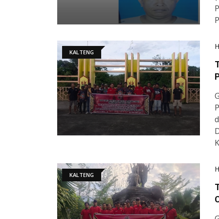
P
P
KALTENG
P
P
d
D
K
KALTENG
G