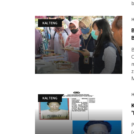
b
KALTENG
B
B
O
m
z
M
KALTENG
"
P
(