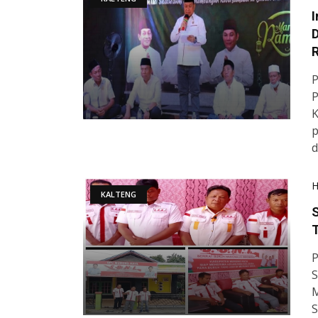
I
P
P
K
p
d
KALTENG
P
S
M
S