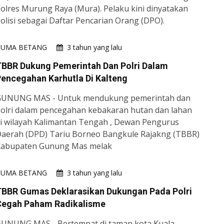
olres Murung Raya (Mura). Pelaku kini dinyatakan
olisi sebagai Daftar Pencarian Orang (DPO).
HUMA BETANG
3 tahun yang lalu
TBBR Dukung Pemerintah Dan Polri Dalam
encegahan Karhutla Di Kalteng
GUNUNG MAS - Untuk mendukung pemerintah dan
olri dalam pencegahan kebakaran hutan dan lahan
i wilayah Kalimantan Tengah , Dewan Pengurus
aerah (DPD) Tariu Borneo Bangkule Rajakng (TBBR)
abupaten Gunung Mas melak
HUMA BETANG
3 tahun yang lalu
TBBR Gumas Deklarasikan Dukungan Pada Polri
Cegah Paham Radikalisme
UNUNG MAS - Bertempat di taman kota Kuala