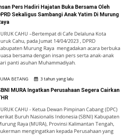
nsan Pers Hadiri Hajatan Buka Bersama Oleh
DPRD Sekaligus Sambangi Anak Yatim Di Murung
Raya
URUK CAHU –Bertempat di Cafe Delaluna Kota
uruk Cahu, pada Jumat 14/04/2023 , DPRD
abupaten Murung Raya mengadakan acara berbuka
uasa bersama dengan insan pers serta anak-anak
ari panti asuhan Muhammadiyah.
HUMA BETANG
3 tahun yang lalu
SBNI MURA Ingatkan Perusahaan Segera Cairkan
THR
URUK CAHU - Ketua Dewan Pimpinan Cabang (DPC)
erikat Buruh Nasionalis Indonesia (SBNI) Kabupaten
urung Raya (MURA), Provinsi Kalimantan Tengah,
ukerman mengingatkan kepada Perusahaan yang