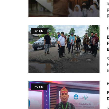
S
p
p
KOTIM
B
S
H
t
KOTIM
D
S