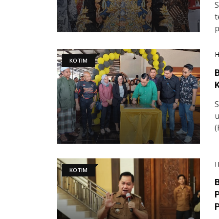
S
t
p
KOTIM
B
K
S
u
(
KOTIM
P