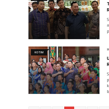
T
m
p
KOTIM
U
R
S
p
k
b