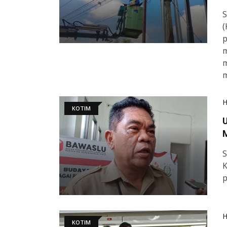
S
(
p
m
m
m
KOTIM
U
M
S
K
p
KOTIM