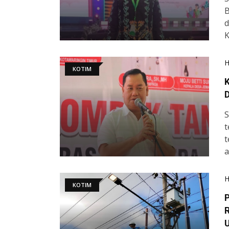
B
d
K
KOTIM
D
S
t
t
a
KOTIM
P
R